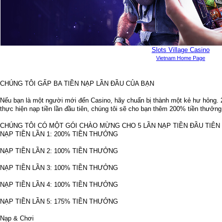
Slots Village Casino
Vietnam Home Page
CHÚNG TÔI GẤP BA TIỀN NẠP LẦN ĐẦU CỦA BẠN
Nếu bạn là một người mới đến Casino, hãy chuẩn bị thành một kẻ hư hỏng. 2
thực hiện nạp tiền lần đầu tiên, chúng tôi sẽ cho bạn thêm 200% tiền thưởn
CHÚNG TÔI CÓ MỘT GÓI CHÀO MỪNG CHO 5 LẦN NẠP TIỀN ĐẦU TIÊN
NẠP TIỀN LẦN 1: 200% TIỀN THƯỞNG
NẠP TIỀN LẦN 2: 100% TIỀN THƯỞNG
NẠP TIỀN LẦN 3: 100% TIỀN THƯỞNG
NẠP TIỀN LẦN 4: 100% TIỀN THƯỞNG
NẠP TIỀN LẦN 5: 175% TIỀN THƯỞNG
Nạp & Chơi